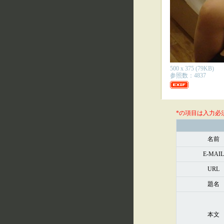
500 x 375 (79KB)
参照数：4837
*の項目は入力必
名前
E-MAIL
URL
題名
本文