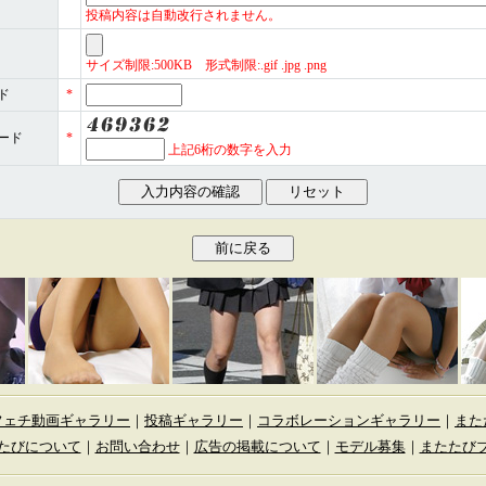
投稿内容は自動改行されません。
サイズ制限:500KB 形式制限:.gif .jpg .png
ド
*
ード
*
上記6桁の数字を入力
フェチ動画ギャラリー
｜
投稿ギャラリー
｜
コラボレーションギャラリー
｜
また
たびについて
｜
お問い合わせ
｜
広告の掲載について
｜
モデル募集
｜
またたび