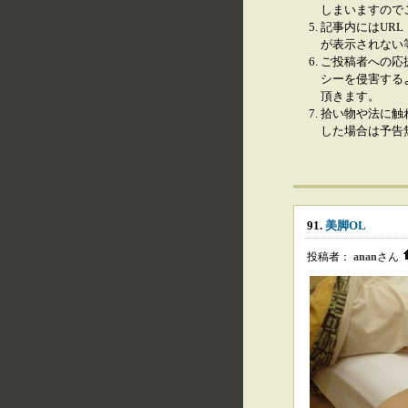
しまいますので
記事内にはURL
が表示されない
ご投稿者への応
シーを侵害する
頂きます。
拾い物や法に触
した場合は予告
91.
美脚OL
投稿者：
anan
さん