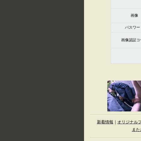
画像
パスワー
画像認証コ
新着情報
｜
オリジナル
また