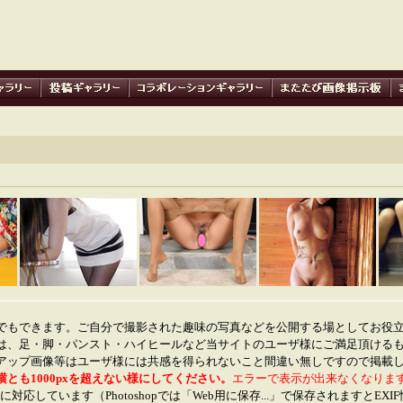
でもできます。ご自分で撮影された趣味の写真などを公開する場としてお役
は、足・脚・パンスト・ハイヒールなど当サイトのユーザ様にご満足頂ける
アップ画像等はユーザ様には共感を得られないこと間違い無しですので掲載
横とも1000pxを超えない様にしてください。
エラーで表示が出来なくなりま
に対応しています（Photoshopでは「Web用に保存...」で保存されますとEX