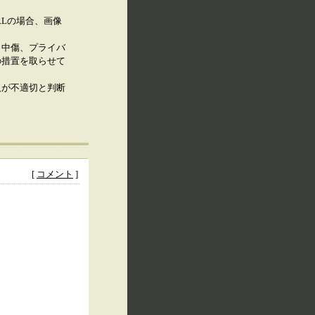
RLの場合、画像
、中傷、プライバ
の措置を取らせて
人が不適切と判断
[
コメント
]