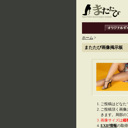
ホーム
>
またたび画像掲示板
ご投稿はどなた
ご投稿頂く画像
きます。局部の
画像サイズは
縦
EXIF情報
の取得