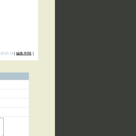
 20:45:14
[
編集/削除
]