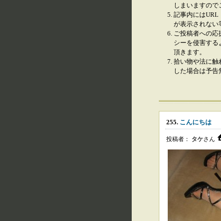
しまいますので
記事内にはURL
が表示されない
ご投稿者への応
シーを侵害する
頂きます。
拾い物や法に触
した場合は予告
255.
こんにちは
投稿者：
タケ
さん