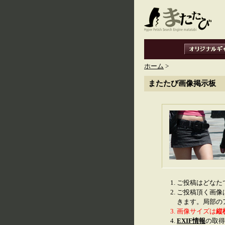
ホーム
>
またたび画像掲示板
ご投稿はどなた
ご投稿頂く画像
きます。局部の
画像サイズは
縦
EXIF情報
の取得