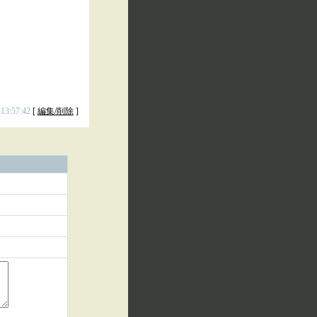
 13:57:42
[
編集/削除
]