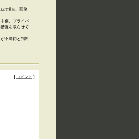
RLの場合、画像
、中傷、プライバ
の措置を取らせて
人が不適切と判断
[
コメント
]