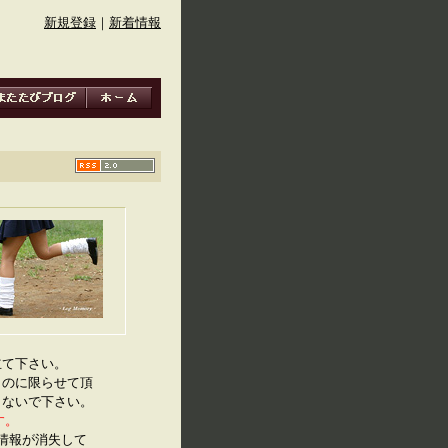
新規登録
｜
新着情報
立て下さい。
ものに限らせて頂
しないで下さい。
す。
IF情報が消失して