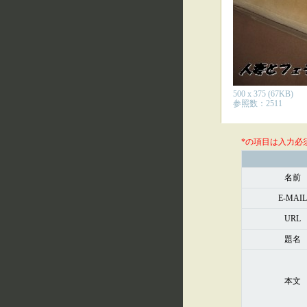
500 x 375 (67KB)
参照数：2511
*の項目は入力必
名前
E-MAIL
URL
題名
本文