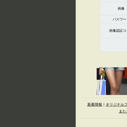
画像
パスワー
画像認証コ
新着情報
｜
オリジナル
また