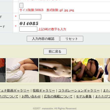
サイズ制限:500KB 形式制限:.gif .jpg .png
ド
*
ード
*
上記6桁の数字を入力
フェチ動画ギャラリー
｜
投稿ギャラリー
｜
コラボレーションギャラリー
｜
また
たびについて
｜
お問い合わせ
｜
広告の掲載について
｜
モデル募集
｜
またたび
©2007 matatabix. All Rights Reserved.