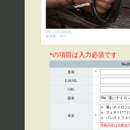
950 x 633 (82KB)
参照数：4513
*の項目は入力必須です
No.
名前
*
E-MAIL
URL
題名
本文
*
投稿内容は自動改