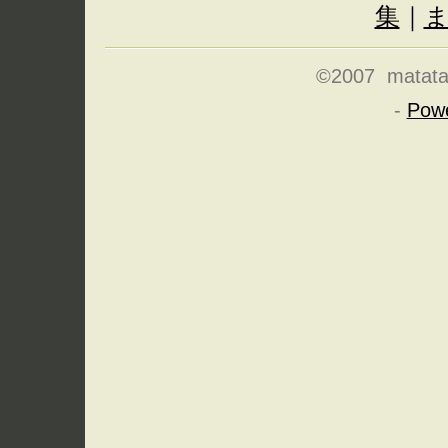
集
｜
©2007 matatabi
-
Pow