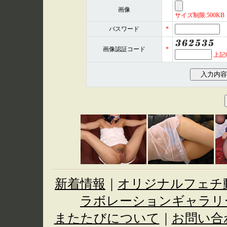
画像
サイズ制限:500KB 形式
パスワード
*
画像認証コード
*
上記
新着情報
｜
オリジナルフェチ
ラボレーションギャラリ
またたびについて
｜
お問い合