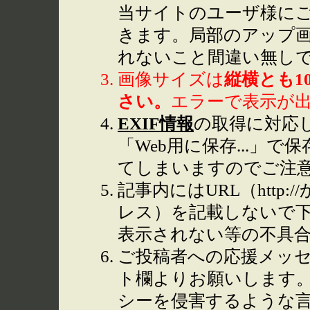
当サイトのユーザ様に
きます。局部のアップ
れないこと間違い無し
画像サイズは
縦横とも1
さい。
エラーで表示が
EXIF情報
の取得に対応して
「Web用に保存...」で
てしまいますのでご注
記事内にはURL（http
レス）を記載しないで下
表示されない等の不具
ご投稿者への応援メッ
ト欄よりお願いします
シーを侵害するような