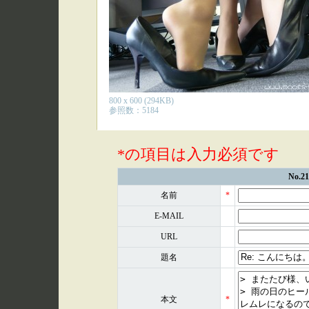
800 x 600 (294KB)
参照数：5184
*の項目は入力必須です
No.
名前
*
E-MAIL
URL
題名
本文
*