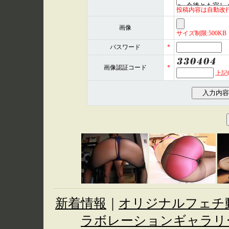
投稿内容は自動改
画像
サイズ制限:500KB 形式
パスワード
*
画像認証コード
*
上記
新着情報
｜
オリジナルフェチ
ラボレーションギャラリ