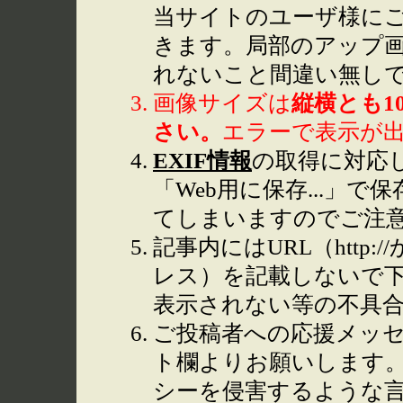
当サイトのユーザ様に
きます。局部のアップ
れないこと間違い無し
画像サイズは
縦横とも1
さい。
エラーで表示が
EXIF情報
の取得に対応して
「Web用に保存...」で
てしまいますのでご注
記事内にはURL（http
レス）を記載しないで下
表示されない等の不具
ご投稿者への応援メッ
ト欄よりお願いします
シーを侵害するような