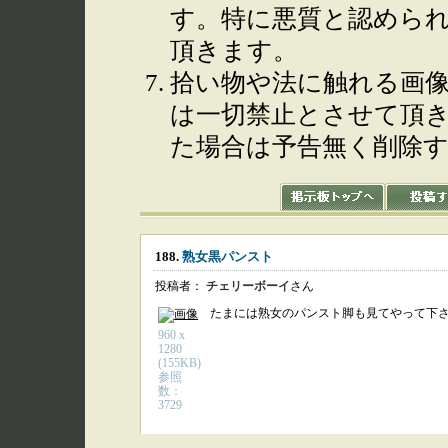
す。特に悪質と認めら
頂きます。
拾い物や法に触れる画
は一切禁止とさせて頂
た場合は予告無く削除
188.
熟女黒パンスト
投稿者：
チェリーボーイ
さん
たまには熟女のパンスト脚も見てやって下さい
960 x
1280
(155KB)
参照
数：
3729