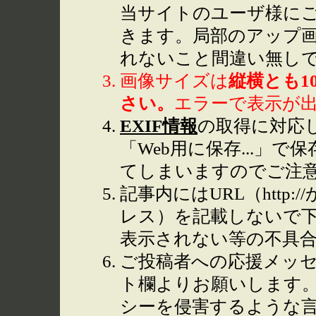
当サイトのユーザ様に
きます。局部のアップ
れないこと間違い無し
画像サイズは
縦横とも1
さい。
エラーで表示が
EXIF情報
の取得に対応して
「Web用に保存...」で
てしまいますのでご注
記事内にはURL（http
レス）を記載しないで下
表示されない等の不具
ご投稿者への応援メッ
ト欄よりお願いします
シーを侵害するような