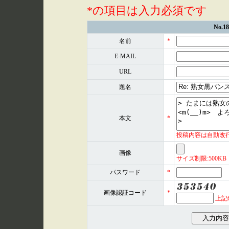
*の項目は入力必須です
No.
名前
*
E-MAIL
URL
題名
本文
*
投稿内容は自動改
画像
サイズ制限:500KB 形式
パスワード
*
画像認証コード
*
上記