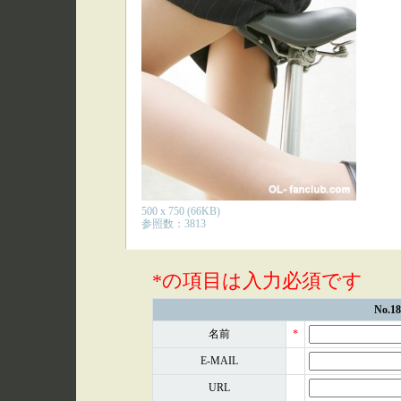
500 x 750 (66KB)
参照数：3813
*の項目は入力必須です
No.
名前
*
E-MAIL
URL