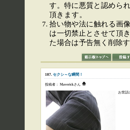
す。特に悪質と認めら
頂きます。
拾い物や法に触れる画
は一切禁止とさせて頂
た場合は予告無く削除
187.
セクシ～な瞬間！
投稿者：
Maverick
さん
お世話