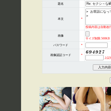
題名
本文
*
投稿内容は自動改
画像
サイズ制限:500KB 形式
パスワード
*
画像認証コード
*
上記