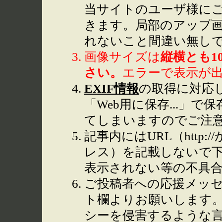
当サイトのユーザ様に
きます。局部のアップ
れないこと間違い無し
画像サイズは
縦横とも1
さい。
エラーで表示が
EXIF情報
の取得に対応して
「Web用に保存...」で
てしまいますのでご注
記事内にはURL（http
レス）を記載しないで下
表示されない等の不具
ご投稿者への応援メッ
ト欄よりお願いします
シーを侵害するような