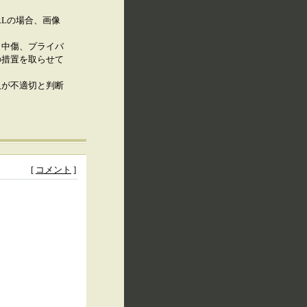
RLの場合、画像
、中傷、プライバ
の措置を取らせて
人が不適切と判断
[
コメント
]