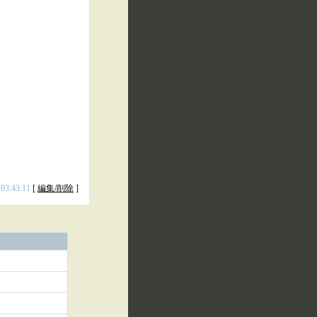
 03:43:11
[
編集/削除
]