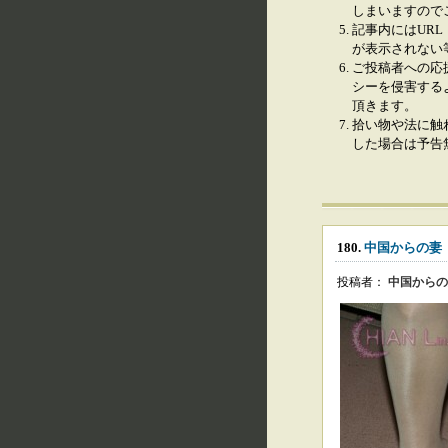
しまいますので
記事内にはURL
が表示されない
ご投稿者への応
シーを侵害する
頂きます。
拾い物や法に触
した場合は予告
180.
中国からの妻
投稿者：
中国からの