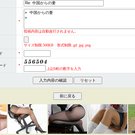
*
投稿内容は自動改行されません。
サイズ制限:500KB 形式制限:.gif .jpg .png
ド
*
ード
*
上記6桁の数字を入力