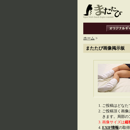
ホーム
>
またたび画像掲示板
ご投稿はどなた
ご投稿頂く画像
きます。局部の
画像サイズは
縦
EXIF情報
の取得