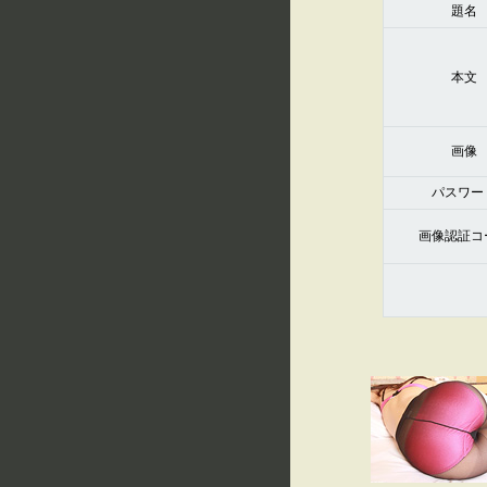
題名
本文
画像
パスワー
画像認証コ