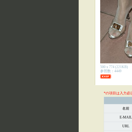
500 x 774 (221KB)
参照数：4449
*の項目は入力必
名前
E-MAIL
URL