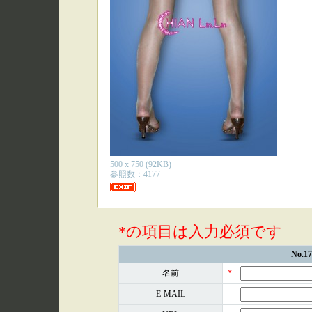
500 x 750 (92KB)
参照数：4177
*の項目は入力必須です
No.
名前
*
E-MAIL