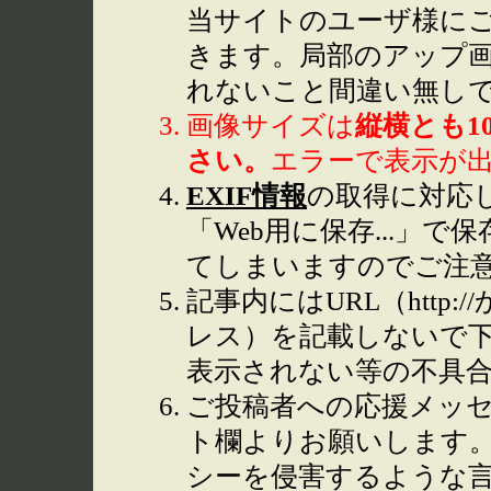
当サイトのユーザ様に
きます。局部のアップ
れないこと間違い無し
画像サイズは
縦横とも1
さい。
エラーで表示が
EXIF情報
の取得に対応して
「Web用に保存...」で
てしまいますのでご注
記事内にはURL（http
レス）を記載しないで下
表示されない等の不具
ご投稿者への応援メッ
ト欄よりお願いします
シーを侵害するような