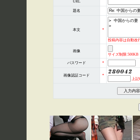
URL
題名
本文
*
投稿内容は自動改
画像
サイズ制限:500KB 形式
パスワード
*
画像認証コード
*
上記