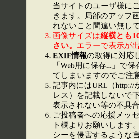
当サイトのユーザ様に
きます。局部のアップ
れないこと間違い無し
画像サイズは
縦横とも1
さい。
エラーで表示が
EXIF情報
の取得に対応して
「Web用に保存...」で
てしまいますのでご注
記事内にはURL（http
レス）を記載しないで下
表示されない等の不具
ご投稿者への応援メッ
ト欄よりお願いします
シーを侵害するような