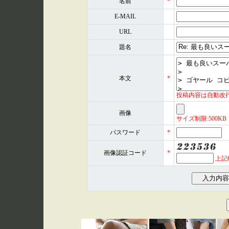
名前
*
E-MAIL
URL
題名
本文
*
投稿内容は自動改
画像
サイズ制限:500KB 形式
パスワード
*
画像認証コード
*
上記