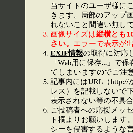
当サイトのユーザ様に
きます。局部のアップ
れないこと間違い無し
画像サイズは
縦横とも1
さい。
エラーで表示が
EXIF情報
の取得に対応して
「Web用に保存...」で
てしまいますのでご注
記事内にはURL（http
レス）を記載しないで下
表示されない等の不具
ご投稿者への応援メッ
ト欄よりお願いします
シーを侵害するような