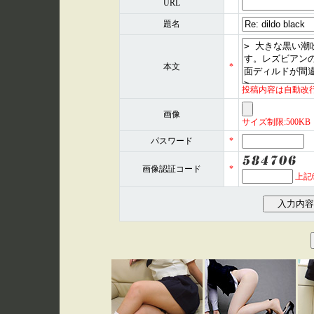
URL
題名
本文
*
投稿内容は自動改
画像
サイズ制限:500KB 形式
パスワード
*
画像認証コード
*
上記