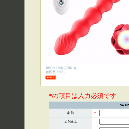
1600 x 1600 (230KB)
参照数：923
*の項目は入力必須です
No.
名前
*
E-MAIL