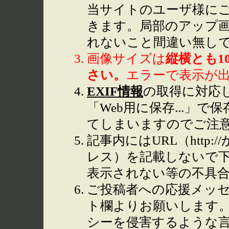
当サイトのユーザ様に
きます。局部のアップ
れないこと間違い無し
画像サイズは
縦横とも1
さい。
エラーで表示が
EXIF情報
の取得に対応して
「Web用に保存...」で
てしまいますのでご注
記事内にはURL（http
レス）を記載しないで下
表示されない等の不具
ご投稿者への応援メッ
ト欄よりお願いします
シーを侵害するような