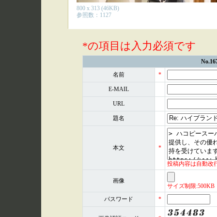
800 x 313 (46KB)
参照数：1127
*の項目は入力必須です
No.
名前
*
E-MAIL
URL
題名
本文
*
投稿内容は自動改
画像
サイズ制限:500KB 形式
パスワード
*