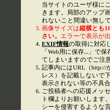
当サイトのユーザ様に
きます。局部のアップ
れないこと間違い無し
画像サイズは
縦横とも1
さい。
エラーで表示が
EXIF情報
の取得に対応して
「Web用に保存...」で
てしまいますのでご注
記事内にはURL（http
レス）を記載しないで下
表示されない等の不具
ご投稿者への応援メッ
ト欄よりお願いします
シーを侵害するような