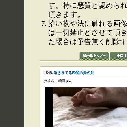
す。特に悪質と認めら
頂きます。
拾い物や法に触れる画
は一切禁止とさせて頂
た場合は予告無く削除
1648.
逝き果てる瞬間の妻の足
投稿者：
嶋田
さん