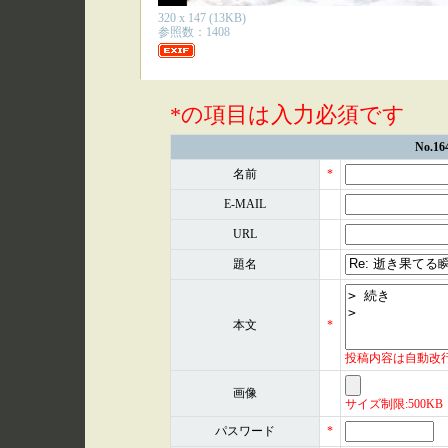
320 x 147 (13KB)
参照数：1408
*の項目は入力必須です
No.
名前
*
E-MAIL
URL
題名
本文
*
投稿内容は自動改
画像
サイズ制限:500KB 形式
パスワード
*