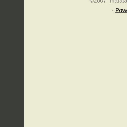
©2007 matatabi
-
Pow