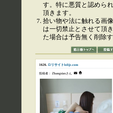
す。特に悪質と認めら
頂きます。
拾い物や法に触れる画
は一切禁止とさせて頂
た場合は予告無く削除
1626.
ロリサイトlolijc.com
投稿者：
Zhangxiax
さん