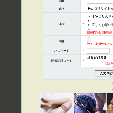
URL
題名
本文
*
投稿内容は自動改
画像
サイズ制限:500KB 形式
パスワード
*
画像認証コード
*
上記