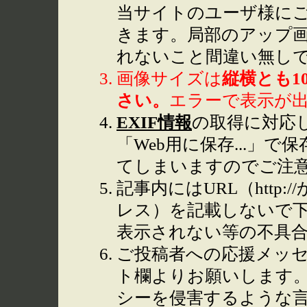
当サイトのユーザ様に
きます。局部のアップ
れないこと間違い無し
画像サイズは
縦横とも1
さい。
エラーで表示が
EXIF情報
の取得に対応して
「Web用に保存...」で
てしまいますのでご注
記事内にはURL（http
レス）を記載しないで下
表示されない等の不具
ご投稿者への応援メッ
ト欄よりお願いします
シーを侵害するような