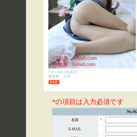
750 x 945 (104KB)
参照数：3320
*の項目は入力必須です
No.
名前
*
E-MAIL