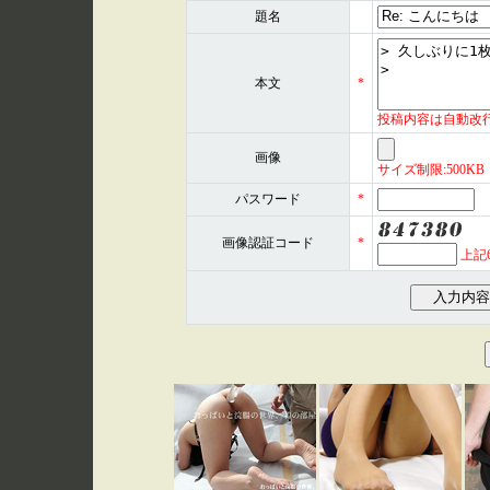
題名
本文
*
投稿内容は自動改
画像
サイズ制限:500KB 形式
パスワード
*
画像認証コード
*
上記