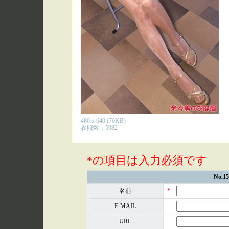
480 x 640 (76KB)
参照数：5982
*の項目は入力必須です
No.
名前
*
E-MAIL
URL