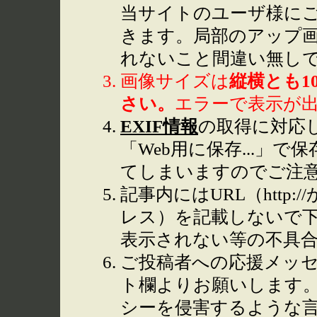
当サイトのユーザ様に
きます。局部のアップ
れないこと間違い無し
画像サイズは
縦横とも1
さい。
エラーで表示が
EXIF情報
の取得に対応して
「Web用に保存...」で
てしまいますのでご注
記事内にはURL（http
レス）を記載しないで下
表示されない等の不具
ご投稿者への応援メッ
ト欄よりお願いします
シーを侵害するような