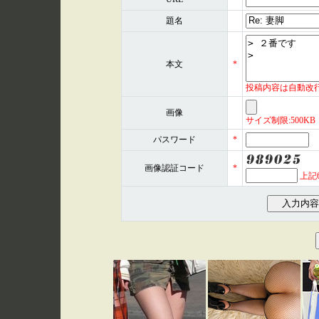
題名
本文
*
投稿内容は自動改
画像
サイズ制限:500KB 形式
パスワード
*
画像認証コード
*
上記