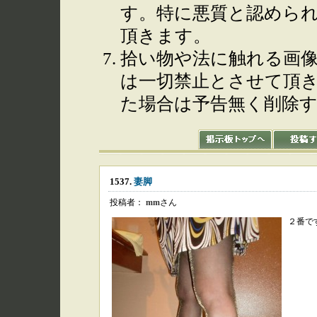
す。特に悪質と認めら
頂きます。
拾い物や法に触れる画
は一切禁止とさせて頂
た場合は予告無く削除
1537.
妻脚
投稿者：
mm
さん
２番で