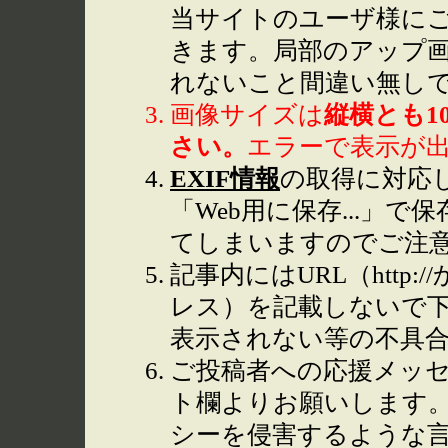
当サイトのユーザ様に
きます。局部のアップ
れないこと間違い無し
画像サイズは
縦横とも1
さい。
エラーで表示が
EXIF情報
の取得に対応して
「Web用に保存...」で
てしまいますのでご注
記事内にはURL（http
レス）を記載しないで下
表示されない等の不具
ご投稿者への応援メッ
ト欄よりお願いします
シーを侵害するような