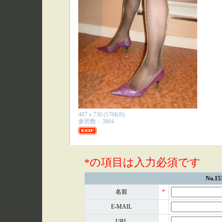
487 x 730 (176KB)
参照数：3864
*の項目は入力必須です
No.
名前
*
E-MAIL
URL