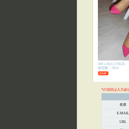
499 x 664 (176KB)
参照数：3834
*の項目は入力必
名前
E-MAIL
URL