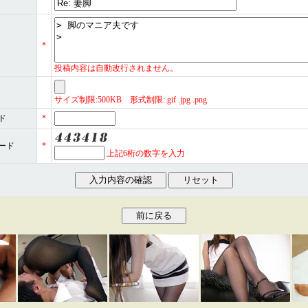
*
投稿内容は自動改行されません。
サイズ制限:500KB 形式制限:.gif .jpg .png
ド
*
ード
*
上記6桁の数字を入力