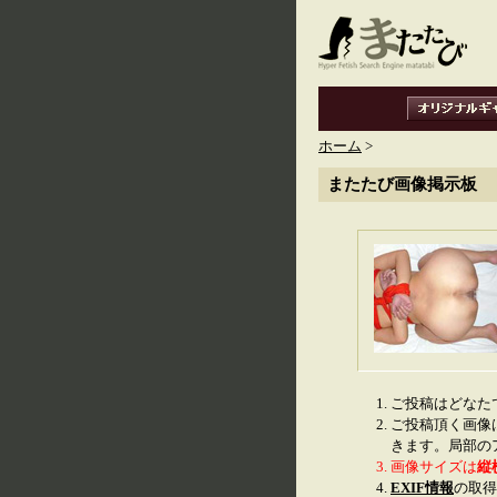
ホーム
>
またたび画像掲示板
ご投稿はどなた
ご投稿頂く画像
きます。局部の
画像サイズは
縦
EXIF情報
の取得