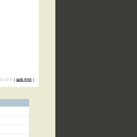
 07:49:15
[
編集/削除
]