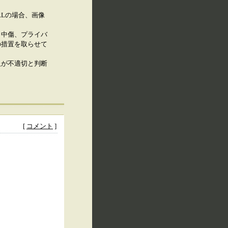
RLの場合、画像
、中傷、プライバ
の措置を取らせて
人が不適切と判断
[
コメント
]