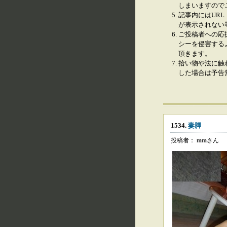
しまいますので
記事内にはURL
が表示されない
ご投稿者への応
シーを侵害する
頂きます。
拾い物や法に触
した場合は予告
1534.
妻脚
投稿者：
mm
さん