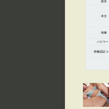
題名
本文
画像
パスワー
画像認証コ