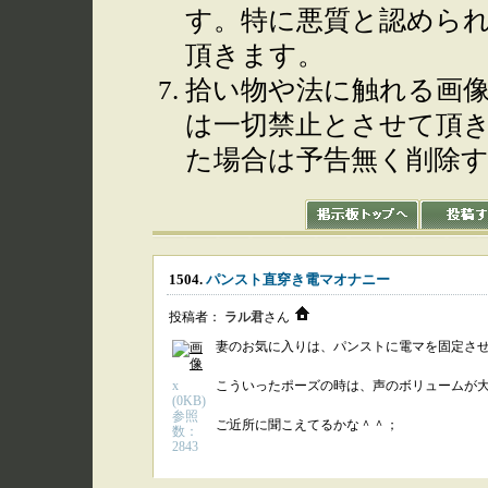
す。特に悪質と認めら
頂きます。
拾い物や法に触れる画
は一切禁止とさせて頂
た場合は予告無く削除
1504.
パンスト直穿き電マオナニー
投稿者：
ラル君
さん
妻のお気に入りは、パンストに電マを固定さ
x
こういったポーズの時は、声のボリュームが
(0KB)
参照
ご近所に聞こえてるかな＾＾；
数：
2843