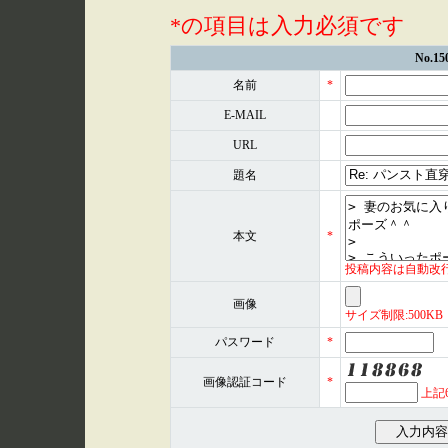
*の項目は入力必須です
No.
名前
*
E-MAIL
URL
題名
本文
*
投稿内容は自動改
画像
サイズ制限:500KB 形式
パスワード
*
画像認証コード
*
上記