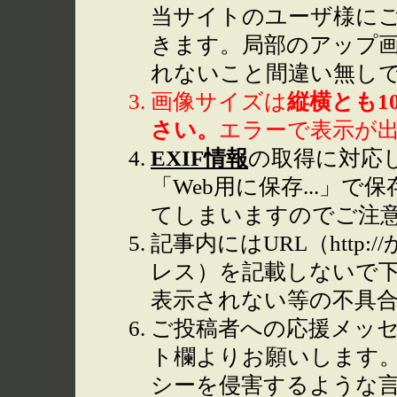
当サイトのユーザ様に
きます。局部のアップ
れないこと間違い無し
画像サイズは
縦横とも1
さい。
エラーで表示が
EXIF情報
の取得に対応して
「Web用に保存...」で
てしまいますのでご注
記事内にはURL（http
レス）を記載しないで下
表示されない等の不具
ご投稿者への応援メッ
ト欄よりお願いします
シーを侵害するような