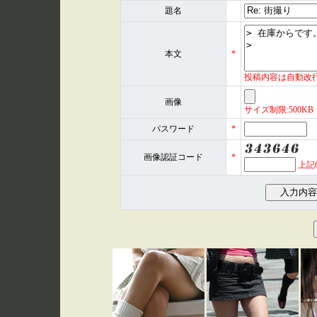
題名
本文
*
投稿内容は自動改
画像
サイズ制限:500KB 形式
パスワード
*
画像認証コード
*
上記