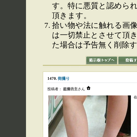
す。特に悪質と認めら
頂きます。
拾い物や法に触れる画
は一切禁止とさせて頂
た場合は予告無く削除
1470.
街撮り
投稿者：
盗撮坊主
さん