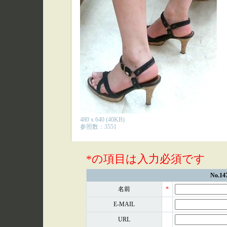
480 x 640 (40KB)
参照数：3551
*の項目は入力必須です
No.
名前
*
E-MAIL
URL