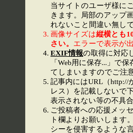
当サイトのユーザ様に
きます。局部のアップ
れないこと間違い無し
画像サイズは
縦横とも1
さい。
エラーで表示が
EXIF情報
の取得に対応して
「Web用に保存...」で
てしまいますのでご注
記事内にはURL（http
レス）を記載しないで下
表示されない等の不具
ご投稿者への応援メッ
ト欄よりお願いします
シーを侵害するような