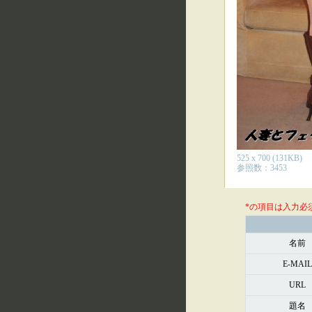
525 x 700 (131KB)
参照数：3453
*の項目は入力必
名前
E-MAIL
URL
題名