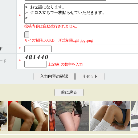
*
投稿内容は自動改行されません。
サイズ制限:500KB 形式制限:.gif .jpg .png
ド
*
ード
*
上記6桁の数字を入力