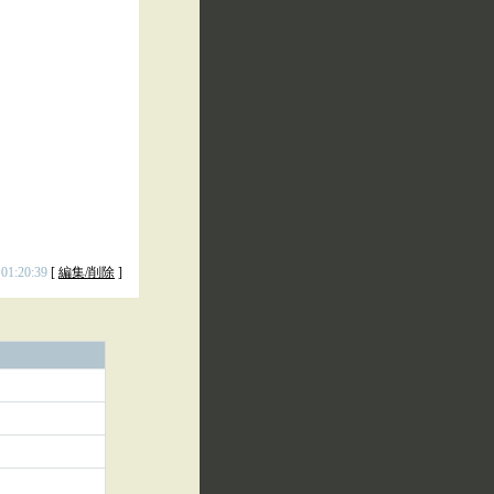
 01:20:39
[
編集/削除
]