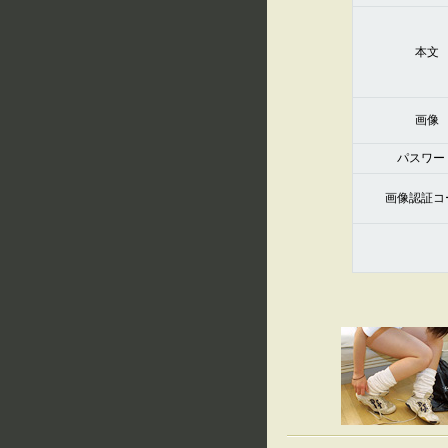
本文
画像
パスワー
画像認証コ