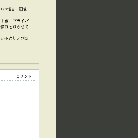
RLの場合、画像
、中傷、プライバ
の措置を取らせて
人が不適切と判断
[
コメント
]