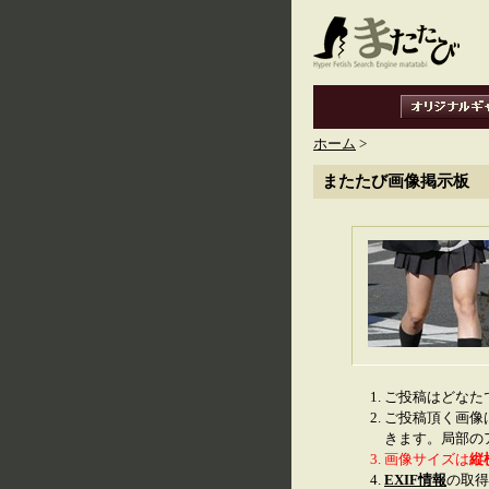
ホーム
>
またたび画像掲示板
ご投稿はどなた
ご投稿頂く画像
きます。局部の
画像サイズは
縦
EXIF情報
の取得