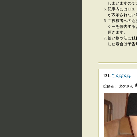
しまいますので
記事内にはURL
が表示されない
ご投稿者への応
シーを侵害する
頂きます。
拾い物や法に触
した場合は予告
121.
こんばんは
投稿者：
タケ
さん