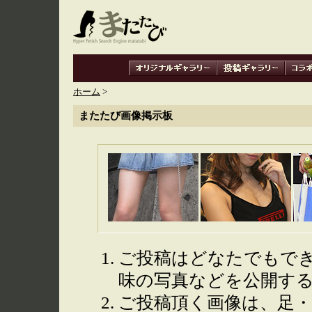
ホーム
>
またたび画像掲示板
ご投稿はどなたでもで
味の写真などを公開す
ご投稿頂く画像は、足