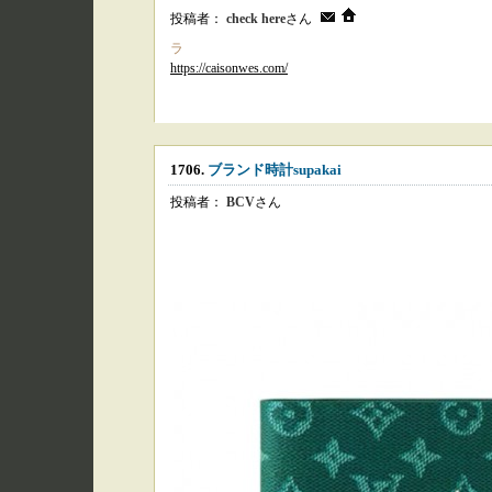
投稿者：
check here
さん
ラ
https://caisonwes.com/
1706.
ブランド時計supakai
投稿者：
BCV
さん