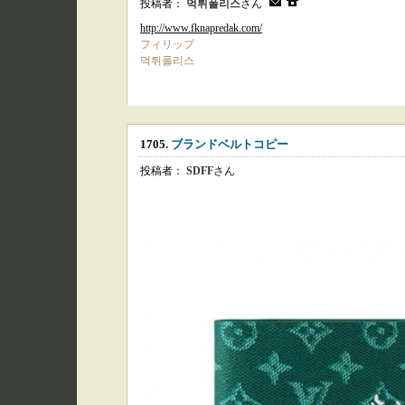
投稿者：
먹튀폴리스
さん
http://www.fknapredak.com/
フィリップ
먹튀폴리스
1705.
ブランドベルトコピー
投稿者：
SDFF
さん