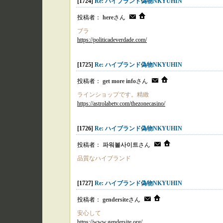
[1724]
Re: ハイブランド偽物NKYUHIN
投稿者：
here
さん
ブラ
https://politicadeverdade.com/
[1725]
Re: ハイブランド偽物NKYUHIN
投稿者：
get more info
さん
ラインショップです。精緻
https://astrolabetv.com/thezonecasino/
[1726]
Re: ハイブランド偽物NKYUHIN
投稿者：
파워볼사이트
さん
品質なハイブランド
[1727]
Re: ハイブランド偽物NKYUHIN
投稿者：
gendersite
さん
安心して
https://www.gendersite.org/