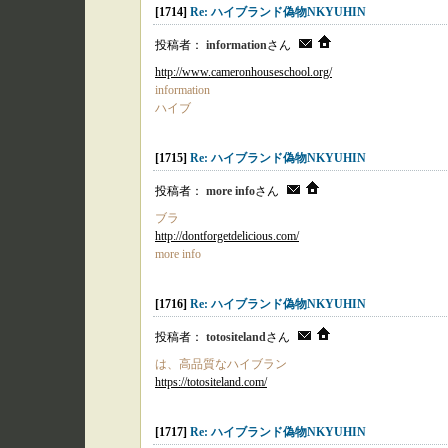
[1714]
Re: ハイブランド偽物NKYUHIN
投稿者：
information
さん
http://www.cameronhouseschool.org/
information
ハイブ
[1715]
Re: ハイブランド偽物NKYUHIN
投稿者：
more info
さん
ブラ
http://dontforgetdelicious.com/
more info
[1716]
Re: ハイブランド偽物NKYUHIN
投稿者：
totositeland
さん
は、高品質なハイブラン
https://totositeland.com/
[1717]
Re: ハイブランド偽物NKYUHIN