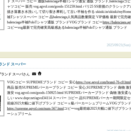
ド スーパー コピー 通販balenciaga半袖Tシャツ激安 通販 ブランド,balenciaga
ャツコピー 販売 vog.agvol.com/goods-151259.html パリ25 SS前後のクラ
描き落書き水洗いして切り裂き摩耗して古い半袖を作る ukiuki.in/ukiuki/myHome.html
袖Tシャツスーパー コピー 品balenciaga人気商品数量限定 VIP価格 最新で完
balenciaga半袖PoloTシャツ通販 ブランドVOGブランド コピー
https://balenciaga.
コピーvog最新で完売確実高級感あるbalenciaga半袖PoloTシャツ通販 ブランド
2025/09/21(Sun)
mブランド スーパー
omブランド スーパ
さん
VOGコピー SUPREMEブランド コピー 安心
https://vog.agvol.com/brand-76-c0.html
商品 販売SUPREMEパーカーブランド コピー 安心,SUPREMEブランド 偽物 
激安 vog.agvol.com/goods-150925.html SUPREMEパーカーブランド 偽物
しい www.dopr.net/agvol34114 スーパー コピー 品SUPREMEパーカー期間
前線2025大幅に値下げブランド コピー s 級パーカーシュプリームVOGブランド
https://supreme.agvol.com/num-567.html
コピーvog最前線2025大幅に値下げブランド
ーシュプリーム