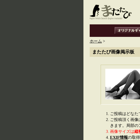
ホーム
>
またたび画像掲示板
ご投稿はどなた
ご投稿頂く画像
きます。局部の
画像サイズは
縦
EXIF情報
の取得