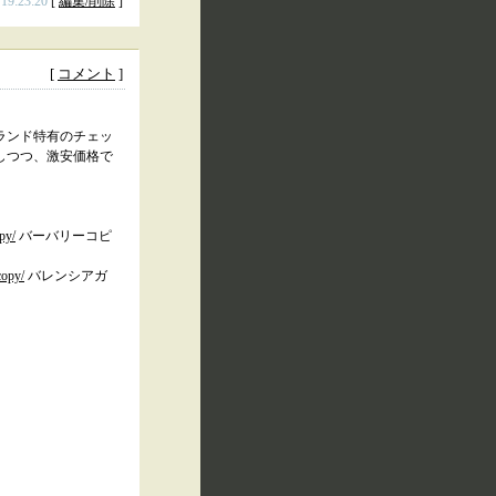
 19:23:20
[
編集/削除
]
[
コメント
]
ランド特有のチェッ
しつつ、激安価格で
py/
バーバリーコピ
copy/
バレンシアガ