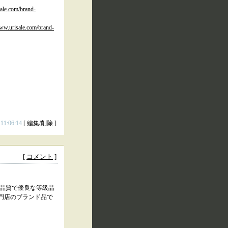
sale.com/brand-
www.urisale.com/brand-
 11:06:14
[
編集/削除
]
[
コメント
]
高品質で優良な等級品
門店のブランド品で