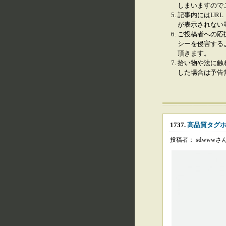
しまいますので
記事内にはURL
が表示されない
ご投稿者への応
シーを侵害する
頂きます。
拾い物や法に触
した場合は予告
1737.
高品質タグ
投稿者：
sdwww
さ