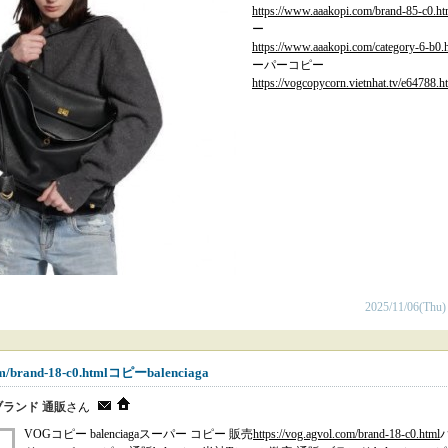
https://www.aaakopi.com/brand-85-c0.ht
ー
https://www.aaakopi.com/category-6-b0.
ーパーコピー
https://vogcopycorn.vietnhat.tv/e64788.h
2025/11/06(Thu)
om/brand-18-c0.htmlコピーbalenciaga
omブランド 通販
さん
VOGコピー balenciagaスーパー コピー 販売
https://vog.agvol.com/brand-18-c0.html