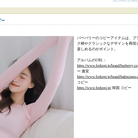
2025/09/21(Sun)
ピー
バーバリーのコピーアイテムは、ブ
ク柄やクラシックなデザインを再現
楽しめるのがポイント。
アルバムのURL：
https://www.forkopi.jp/brand/burberry-co
ー 激安
https://www.forkopi.jp/brand/balenciaga-
コピー
https://www.forkopi.jp/
韓国 コピー