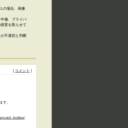
RLの場合、画像
、中傷、プライバ
の措置を取らせて
人が不適切と判断
[
コメント
]
けます。
m/watch_breitling/