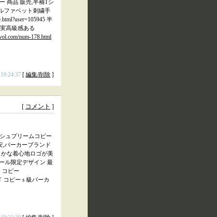
コピー 商品 販売,半袖Tシ
シックアルファベット刺繍手
?user=105945 半
売確実高級感ある
agvol.com/num-178.html
 19:24:37
[
編集/削除
]
[
コメント
]
シュプリームコピー
激安,パーカーブランド
 激安柔らかな着心地ロゴが美
限定セール限定デザイン 最
 コピー
 コピー s 級パーカ