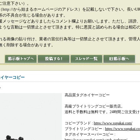
ご注意下さい）。
（http://から始まるホームページのアドレス）を記載しないで下さい。長いU
等の不具合が生じる場合があります。
援メッセージなどありましたらコメント欄よりお願いします。ただし、誹謗
ような言動は一切禁止とさせて頂きます。特に悪質と認められる場合は相応
れる画像の貼り付け、業者の宣伝行為等は一切禁止とさせて頂きます。管理
無く削除する場合があります。
ホイヤーコピー
ん
高品質タグホイヤーコピー
高級ブライトリングコピー販売店。
送料と手数料は無料です。24時間ご注文受
コピーブランド :
https://www.supakai.com/
ブライトリングコピー :
https://www.supakai.co
タグホイヤースーパーコピー :
https://www.supakai.com/watch_tagheuer/