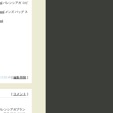
ml
バレンシアガ コピ
html
メンズ バッグ ス
tml
 13:03:49
[
編集/削除
]
[
コメント
]
バレンシアガブラン