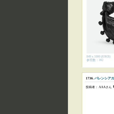
849 x 1000 (83KB)
参照数：392
1736.
バレンシアガ
投稿者：
AAA
さん