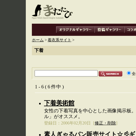
ホーム
>
着衣系サイト
>
下着
全
1 - 6 ( 6 件中 )
下着美術館
女性の下着写真を中心とした画像掲示板
ル」がオススメ。
登録日：2006年02月20日 [
修正・削除
]
素人ぎゃるパン販売サイト☆彡ギ