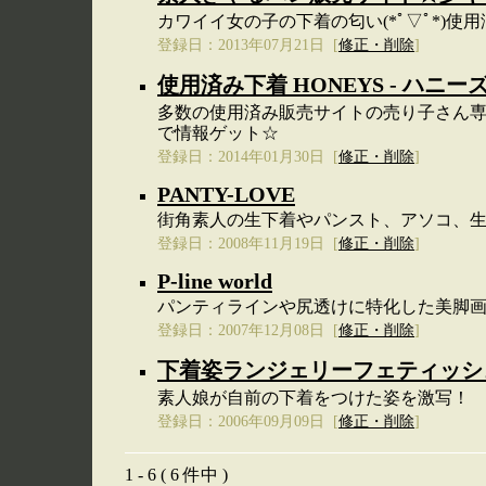
カワイイ女の子の下着の匂い(*ﾟ▽ﾟ*)使
登録日：2013年07月21日 [
修正・削除
]
使用済み下着 HONEYS - ハニー
多数の使用済み販売サイトの売り子さん
で情報ゲット☆
登録日：2014年01月30日 [
修正・削除
]
PANTY-LOVE
街角素人の生下着やパンスト、アソコ、
登録日：2008年11月19日 [
修正・削除
]
P-line world
パンティラインや尻透けに特化した美脚
登録日：2007年12月08日 [
修正・削除
]
下着姿ランジェリーフェティッシ
素人娘が自前の下着をつけた姿を激写！
登録日：2006年09月09日 [
修正・削除
]
1 - 6 ( 6 件中 )