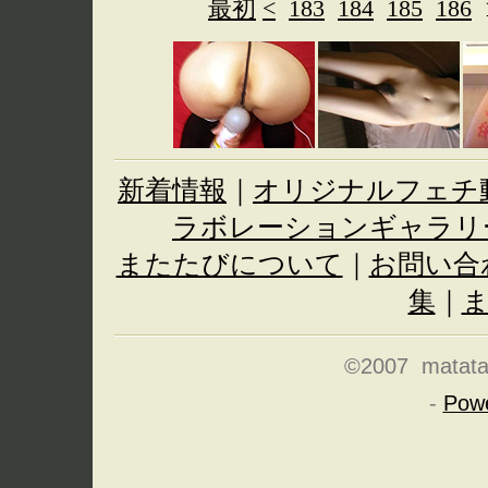
最初
<
183
184
185
186
新着情報
｜
オリジナルフェチ
ラボレーションギャラリ
またたびについて
｜
お問い合
集
｜
©2007 matatabi
-
Pow