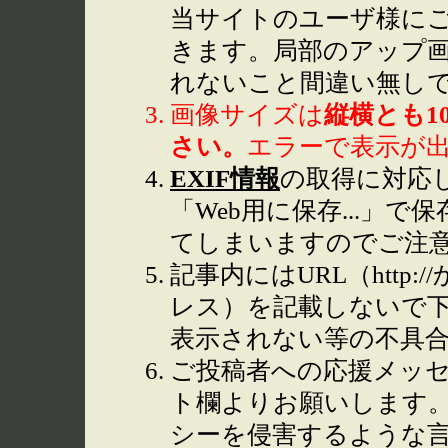
当サイトのユーザ様に
きます。局部のアップ
れないこと間違い無し
画像サイズは
縦横とも1
さい。
エラーで表示が
EXIF情報
の取得に対応して
「Web用に保存...」で
てしまいますのでご注
記事内にはURL（http
レス）を記載しないで下
表示されない等の不具
ご投稿者への応援メッ
ト欄よりお願いします
シーを侵害するような