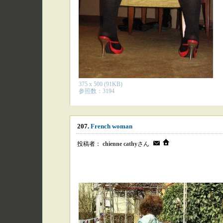
375 x 500 (91KB)
参照数：3194
207.
French woman
投稿者：
chienne cathy
さん