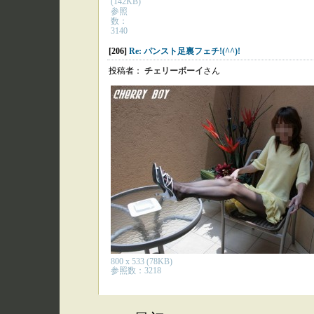
(142KB)
参照
数：
3140
[206]
Re: パンスト足裏フェチ!(^^)!
投稿者：
チェリーボーイ
さん
800 x 533 (78KB)
参照数：3218